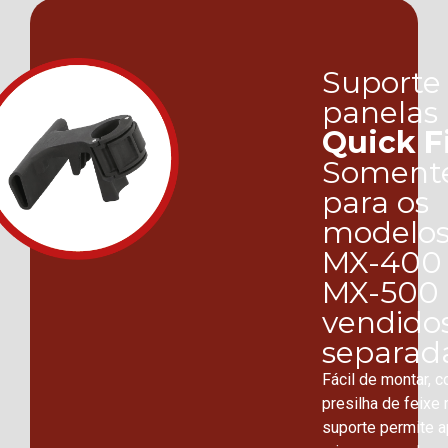
Suporte
panelas
Quick F
Soment
para os
modelo
MX-400
MX-500 
vendido
separad
Fácil de montar, 
presilha de feixe 
suporte permite a