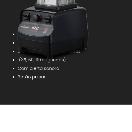
Liga / desliga
3 velocidades (low, med, high)
3 funções pré-programadas
(35, 60, 90 segundos)
Com alerta sonoro
Botão pulsar
SUPREME BLENDER
Ideal para bares